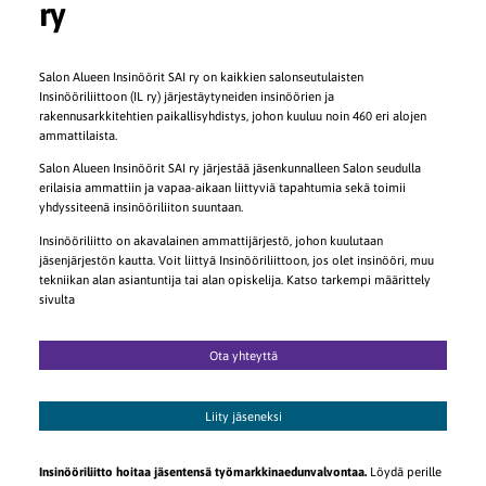
ry
Salon Alueen Insinöörit SAI ry on kaikkien salonseutulaisten
Insinööriliittoon (IL ry) järjestäytyneiden insinöörien ja
rakennusarkkitehtien paikallisyhdistys, johon kuuluu noin 460 eri alojen
ammattilaista.
Salon Alueen Insinöörit SAI ry järjestää jäsenkunnalleen Salon seudulla
erilaisia ammattiin ja vapaa-aikaan liittyviä tapahtumia sekä toimii
yhdyssiteenä insinööriliiton suuntaan.
Insinööriliitto on akavalainen ammattijärjestö, johon kuulutaan
jäsenjärjestön kautta. Voit liittyä Insinööriliittoon, jos olet insinööri, muu
tekniikan alan asiantuntija tai alan opiskelija. Katso tarkempi määrittely
sivulta
Ota yhteyttä
Liity jäseneksi
Insinööriliitto hoitaa jäsentensä työmarkkinaedunvalvontaa.
⁠⁠⁠⁠⁠⁠⁠ Löydä perille