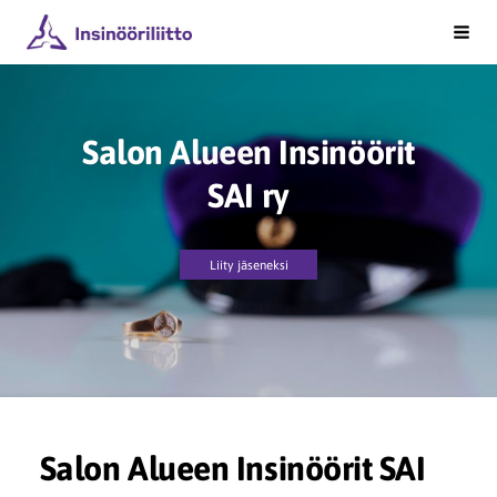
Siirry
Salon Alueen Insinöörit ry
Vali
sivun
sisältöön
Salon Alueen Insinöörit
SAI ry
Liity jäseneksi
Salon Alueen Insinöörit SAI