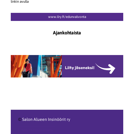
linkin avulla
www.ilry.fi/edunvalvonta
Ajankohtaista
©
Salon Alueen Insinöörit ry
Tehty Yhdistysavaimella