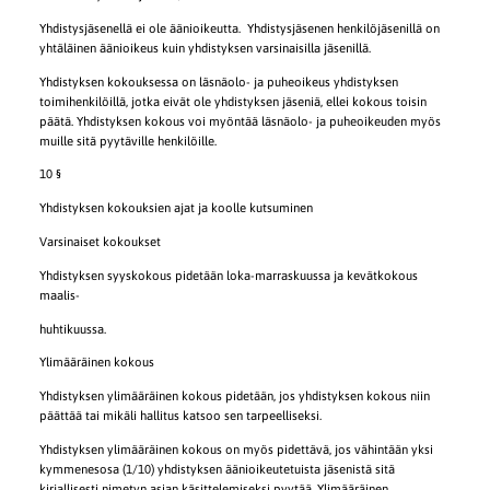
Yhdistysjäsenellä ei ole äänioikeutta. Yhdistysjäsenen henkilöjäsenillä on
yhtäläinen äänioikeus kuin yhdistyksen varsinaisilla jäsenillä.
Yhdistyksen kokouksessa on läsnäolo- ja puheoikeus yhdistyksen
toimihenkilöillä, jotka eivät ole yhdistyksen jäseniä, ellei kokous toisin
päätä. Yhdistyksen kokous voi myöntää läsnäolo- ja puheoikeuden myös
muille sitä pyytäville henkilöille.
10 §
Yhdistyksen kokouksien ajat ja koolle kutsuminen
Varsinaiset kokoukset
Yhdistyksen syyskokous pidetään loka-marraskuussa ja kevätkokous
maalis-
huhtikuussa.
Ylimääräinen kokous
Yhdistyksen ylimääräinen kokous pidetään, jos yhdistyksen kokous niin
päättää tai mikäli hallitus katsoo sen tarpeelliseksi.
Yhdistyksen ylimääräinen kokous on myös pidettävä, jos vähintään yksi
kymmenesosa (1/10) yhdistyksen äänioikeutetuista jäsenistä sitä
kirjallisesti nimetyn asian käsittelemiseksi pyytää. Ylimääräinen