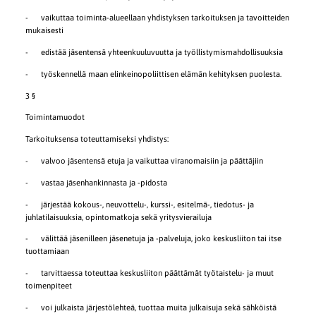
- vaikuttaa toiminta-alueellaan yhdistyksen tarkoituksen ja tavoitteiden
mukaisesti
- edistää jäsentensä yhteenkuuluvuutta ja työllistymismahdollisuuksia
- työskennellä maan elinkeinopoliittisen elämän kehityksen puolesta.
3 §
Toimintamuodot
Tarkoituksensa toteuttamiseksi yhdistys:
- valvoo jäsentensä etuja ja vaikuttaa viranomaisiin ja päättäjiin
- vastaa jäsenhankinnasta ja -pidosta
- järjestää kokous-, neuvottelu-, kurssi-, esitelmä-, tiedotus- ja
juhlatilaisuuksia, opintomatkoja sekä yritysvierailuja
- välittää jäsenilleen jäsenetuja ja -palveluja, joko keskusliiton tai itse
tuottamiaan
- tarvittaessa toteuttaa keskusliiton päättämät työtaistelu- ja muut
toimenpiteet
- voi julkaista järjestölehteä, tuottaa muita julkaisuja sekä sähköistä