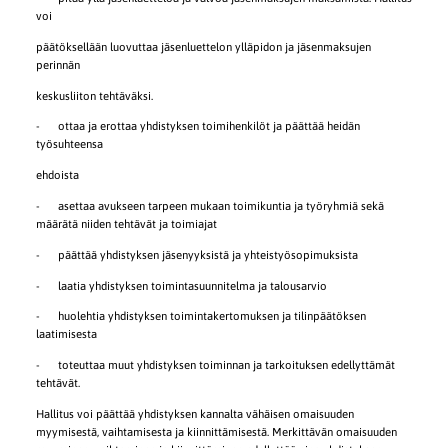
voi
päätöksellään luovuttaa jäsenluettelon ylläpidon ja jäsenmaksujen
perinnän
keskusliiton tehtäväksi.
- ottaa ja erottaa yhdistyksen toimihenkilöt ja päättää heidän
työsuhteensa
ehdoista
- asettaa avukseen tarpeen mukaan toimikuntia ja työryhmiä sekä
määrätä niiden tehtävät ja toimiajat
- päättää yhdistyksen jäsenyyksistä ja yhteistyösopimuksista
- laatia yhdistyksen toimintasuunnitelma ja talousarvio
- huolehtia yhdistyksen toimintakertomuksen ja tilinpäätöksen
laatimisesta
- toteuttaa muut yhdistyksen toiminnan ja tarkoituksen edellyttämät
tehtävät.
Hallitus voi päättää yhdistyksen kannalta vähäisen omaisuuden
myymisestä, vaihtamisesta ja kiinnittämisestä. Merkittävän omaisuuden