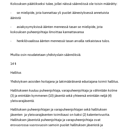
Kokouksen päätökseksi tulee, jollei näissä säännöissä ole toisin määrätty:
- se mielipide, jota kannattaa yli puolet äänestyksessä annetuista
äänistä
- asiakysymyksissä äänten mennessä tasan se mielipide, jota
kokouksen puheenjohtaja ilmoittaa kannattavansa
- henkilövaalissa äänten mennessä tasan arvalla ratkaistava tulos.
Muilta osin noudatetaan yhdistyslain säännöksiä.
14 §
Hallitus
Yhdistyksen asioiden hoitajana ja lakimääräisenä edustajana toimii hallitus.
Hallitukseen kuuluu puheenjohtaja, varapuheenjohtaja ja vähintään kolme
(3) ja enintään kymmenen (10) jäsentä sekä yhteensä enintään neljä (4)
yleisvarajäsentä.
Hallituksen puheenjohtajan ja varapuheenjohtajan sekä hallituksen
jäsenten ja yleisvarajäsenten toimikausi on kaksi (2) kalenterivuotta.
Hallituksen jäsenistä puheenjohtaja ja varapuheenjohtaja ovat
erovuorossa vuorovuosin samoin puolet hallituksen jäsenistä ja