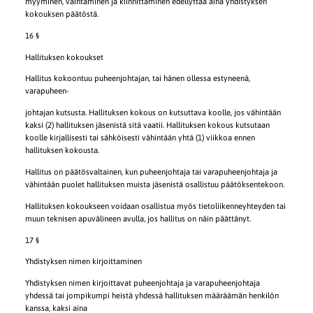
myyminen, vaihtaminen ja kiinnittäminen edellyttää aina yhdistyksen
kokouksen päätöstä.
16 §
Hallituksen kokoukset
Hallitus kokoontuu puheenjohtajan, tai hänen ollessa estyneenä,
varapuheen-
johtajan kutsusta. Hallituksen kokous on kutsuttava koolle, jos vähintään
kaksi (2) hallituksen jäsenistä sitä vaatii. Hallituksen kokous kutsutaan
koolle kirjallisesti tai sähköisesti vähintään yhtä (1) viikkoa ennen
hallituksen kokousta.
Hallitus on päätösvaltainen, kun puheenjohtaja tai varapuheenjohtaja ja
vähintään puolet hallituksen muista jäsenistä osallistuu päätöksentekoon.
Hallituksen kokoukseen voidaan osallistua myös tietoliikenneyhteyden tai
muun teknisen apuvälineen avulla, jos hallitus on näin päättänyt.
17 §
Yhdistyksen nimen kirjoittaminen
Yhdistyksen nimen kirjoittavat puheenjohtaja ja varapuheenjohtaja
yhdessä tai jompikumpi heistä yhdessä hallituksen määräämän henkilön
kanssa, kaksi aina