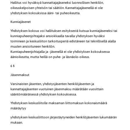
Hallitus voi hyväksyä kannattajajäseneksi luonnollisen henkilön,
oikeuskelpoisen yhteisön tai säätiön. Kannattajajäsenellä ei ole
yhdistyksen kokouksissa ääni- tai puheoikeutta.
Kunniajäsenet
Yhdistyksen kokous voi hallituksen esityksestä kutsua kunniajäseneksi tai
kunniapuheenjohtajaksi ansiokkaalla tavalla yhdistyksen hyväksi
toimineen ja keskusliiton tarkoitusperiä edistäneen tai teknillisellä alalla
muuten ansioituneen henkilön.
Kunniapuheenjohtajalla ja -jäsenellä ei ole yhdistyksen kokouksessa
äänioikeutta, mutta heillä on puhe- ja läsnäolo-oikeus.
6 §
Jäsenmaksut
Varsinaisten jäsenten, yhdistysjäsenten henkilöjäsenten ja
kannattajajäsenten vuotuinen jäsenmaksu määrätään vuosittain
sääntömääräisessä yhdistyksen kokouksessa.
Yhdistyksen keskusliitolle maksaman liittomaksun kokonaismäärä
määräytyy
yhdistyksen keskusliittoon järjestäytyneiden henkilöjäsenten lukumäärän
mukaan.