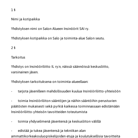
1 §
Nimi ja kotipaikka
Yhdistyksen nimi on Salon Alueen Insinöörit SAI ry.
Yhdistyksen kotipaikka on Salo ja toiminta-alue Salon seutu.
2 §
Tarkoitus
Yhdistys on Insinööriliitto IL ry:n, näissä säännöissä keskusliitto,
varsinainen jäsen.
Yhdistyksen tarkoituksena on toiminta-alueellaan:
- tarjota jäsenilleen mahdollisuuden kuulua Insinööriliitto-yhteisöön
- toimia Insinööriliiton sääntöjen ja näihin sääntöihin perustuvien
päätösten mukaisesti sekä pyrkiä kaikessa toiminnassaan edistämään
Insinööriliitto-yhteisön tavoitteiden toteutumista
- toimia yhdyselimenä jäsentensä ja keskusliiton välillä
- edistää ja tukea jäsentensä ja tekniikan alan
ammattikorkeakouluopiskelijoiden etuja ja koulutuksellisia tavoitteita