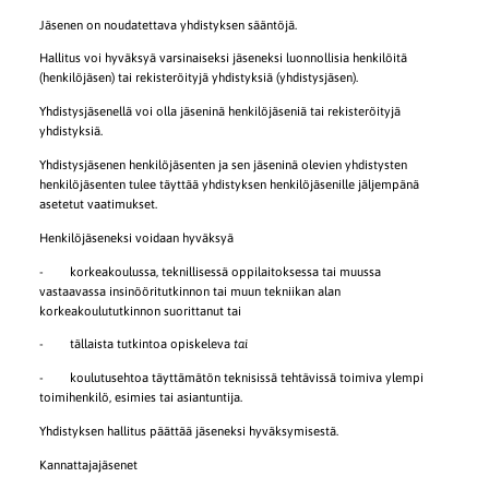
Jäsenen on noudatettava yhdistyksen sääntöjä.
Hallitus voi hyväksyä varsinaiseksi jäseneksi luonnollisia henkilöitä
(henkilöjäsen) tai rekisteröityjä yhdistyksiä (yhdistysjäsen).
Yhdistysjäsenellä voi olla jäseninä henkilöjäseniä tai rekisteröityjä
yhdistyksiä.
Yhdistysjäsenen henkilöjäsenten ja sen jäseninä olevien yhdistysten
henkilöjäsenten tulee täyttää yhdistyksen henkilöjäsenille jäljempänä
asetetut vaatimukset.
Henkilöjäseneksi voidaan hyväksyä
- korkeakoulussa, teknillisessä oppilaitoksessa tai muussa
vastaavassa insinööritutkinnon tai muun tekniikan alan
korkeakoulututkinnon suorittanut tai
- tällaista tutkintoa opiskeleva
tai
- koulutusehtoa täyttämätön teknisissä tehtävissä toimiva ylempi
toimihenkilö, esimies tai asiantuntija.
Yhdistyksen hallitus päättää jäseneksi hyväksymisestä.
Kannattajajäsenet