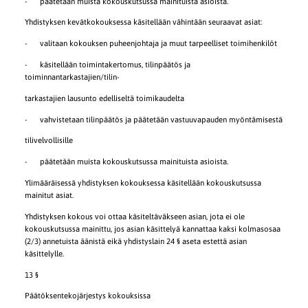
- päätetään muista kokouskutsussa mainituista asioista.
Yhdistyksen kevätkokouksessa käsitellään vähintään seuraavat asiat:
- valitaan kokouksen puheenjohtaja ja muut tarpeelliset toimihenkilöt
- käsitellään toimintakertomus, tilinpäätös ja
toiminnantarkastajien/tilin-
tarkastajien lausunto edelliseltä toimikaudelta
- vahvistetaan tilinpäätös ja päätetään vastuuvapauden myöntämisestä
tilivelvollisille
- päätetään muista kokouskutsussa mainituista asioista.
Ylimääräisessä yhdistyksen kokouksessa käsitellään kokouskutsussa
mainitut asiat.
Yhdistyksen kokous voi ottaa käsiteltäväkseen asian, jota ei ole
kokouskutsussa mainittu, jos asian käsittelyä kannattaa kaksi kolmasosaa
(2/3) annetuista äänistä eikä yhdistyslain 24 § aseta estettä asian
käsittelylle.
13 §
Päätöksentekojärjestys kokouksissa