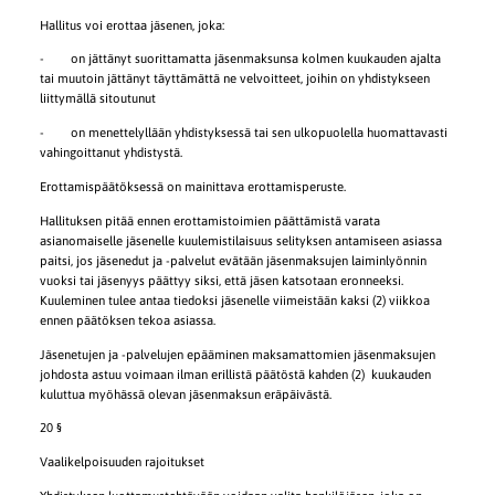
Hallitus voi erottaa jäsenen, joka:
- on jättänyt suorittamatta jäsenmaksunsa kolmen kuukauden ajalta
tai muutoin jättänyt täyttämättä ne velvoitteet, joihin on yhdistykseen
liittymällä sitoutunut
- on menettelyllään yhdistyksessä tai sen ulkopuolella huomattavasti
vahingoittanut yhdistystä.
Erottamispäätöksessä on mainittava erottamisperuste.
Hallituksen pitää ennen erottamistoimien päättämistä varata
asianomaiselle jäsenelle kuulemistilaisuus selityksen antamiseen asiassa
paitsi, jos jäsenedut ja -palvelut evätään jäsenmaksujen laiminlyönnin
vuoksi tai jäsenyys päättyy siksi, että jäsen katsotaan eronneeksi.
Kuuleminen tulee antaa tiedoksi jäsenelle viimeistään kaksi (2) viikkoa
ennen päätöksen tekoa asiassa.
Jäsenetujen ja -palvelujen epääminen maksamattomien jäsenmaksujen
johdosta astuu voimaan ilman erillistä päätöstä kahden (2) kuukauden
kuluttua myöhässä olevan jäsenmaksun eräpäivästä.
20 §
Vaalikelpoisuuden rajoitukset