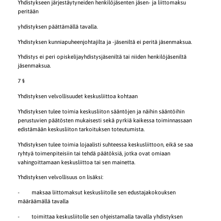
Yhdistykseen järjestäytyneiden henkilöjäsenten jäsen- ja liittomaksu
peritään
yhdistyksen päättämällä tavalla.
Yhdistyksen kunniapuheenjohtajilta ja -jäseniltä ei peritä jäsenmaksua.
Yhdistys ei peri opiskelijayhdistysjäseniltä tai niiden henkilöjäseniltä
jäsenmaksua.
7 §
Yhdistyksen velvollisuudet keskusliittoa kohtaan
Yhdistyksen tulee toimia keskusliiton sääntöjen ja näihin sääntöihin
perustuvien päätösten mukaisesti sekä pyrkiä kaikessa toiminnassaan
edistämään keskusliiton tarkoituksen toteutumista.
Yhdistyksen tulee toimia lojaalisti suhteessa keskusliittoon, eikä se saa
ryhtyä toimenpiteisiin tai tehdä päätöksiä, jotka ovat omiaan
vahingoittamaan keskusliittoa tai sen mainetta.
Yhdistyksen velvollisuus on lisäksi:
- maksaa liittomaksut keskusliitolle sen edustajakokouksen
määräämällä tavalla
- toimittaa keskusliitolle sen ohjeistamalla tavalla yhdistyksen