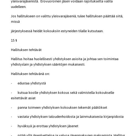
yleisvarajäsenistä.
Erovuoroinen jäsen voidaan rajoituksetta valita
uudelleen.
Jos hallitukseen on valittu yleisvarajäseniä, tulee hallituksen päättää siitä,
missä
järjestyksessä heidät kokouksiin estyneiden tilalle kutsutaan.
15 §
Hallituksen tehtävät
Hallitus hoitaa huolellisesti yhdistyksen asioita ja johtaa sen toimintaa
yhdistyslain ja yhdistyksen sääntöjen mukaisesti.
Hallituksen tehtävänä on:
- edustaa yhdistystä
- kutsua koolle yhdistyksen kokous sekä valmistella kokoukselle
esitettävät asiat
- panna toimeen yhdistyksen kokouksen tekemät päätökset
- vastata yhdistyksen taloudenhoidosta ja lainmukaisesta kirjanpidosta
- hyväksyä ja erottaa yhdistyksen jäsenet
- pitää yllä jäsenluetteloa ja valvoa jäsenmaksujen maksamista. Hallitus