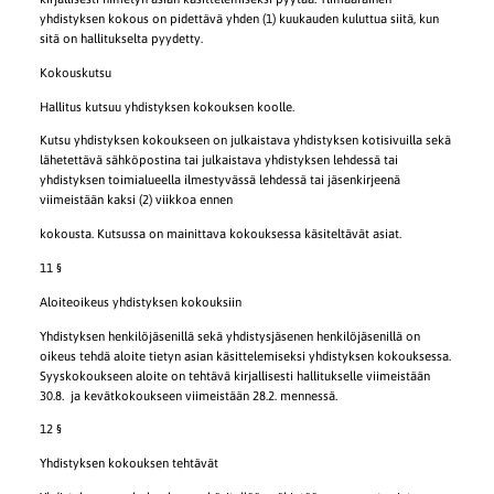
yhdistyksen kokous on pidettävä yhden (1) kuukauden kuluttua siitä, kun
sitä on hallitukselta pyydetty.
Kokouskutsu
Hallitus kutsuu yhdistyksen kokouksen koolle.
Kutsu yhdistyksen kokoukseen on julkaistava yhdistyksen kotisivuilla sekä
lähetettävä sähköpostina tai julkaistava yhdistyksen lehdessä tai
yhdistyksen toimialueella ilmestyvässä lehdessä tai jäsenkirjeenä
viimeistään kaksi (2) viikkoa ennen
kokousta. Kutsussa on mainittava kokouksessa käsiteltävät asiat.
11 §
Aloiteoikeus yhdistyksen kokouksiin
Yhdistyksen henkilöjäsenillä sekä yhdistysjäsenen henkilöjäsenillä on
oikeus tehdä aloite tietyn asian käsittelemiseksi yhdistyksen kokouksessa.
Syyskokoukseen aloite on tehtävä kirjallisesti hallitukselle viimeistään
30.8. ja kevätkokoukseen viimeistään 28.2. mennessä.
12 §
Yhdistyksen kokouksen tehtävät