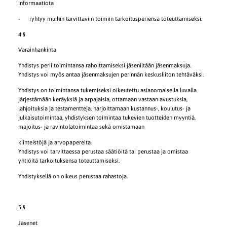
informaatiota
- ryhtyy muihin tarvittaviin toimiin tarkoitusperiensä toteuttamiseksi.
4 §
Varainhankinta
Yhdistys perii toimintansa rahoittamiseksi jäseniltään jäsenmaksuja.
Yhdistys voi myös antaa jäsenmaksujen perinnän keskusliiton tehtäväksi.
Yhdistys on toimintansa tukemiseksi oikeutettu asianomaisella luvalla
järjestämään keräyksiä ja arpajaisia, ottamaan vastaan avustuksia,
lahjoituksia ja testamentteja, harjoittamaan kustannus-, koulutus- ja
julkaisutoimintaa, yhdistyksen toimintaa tukevien tuotteiden myyntiä,
majoitus- ja ravintolatoimintaa sekä omistamaan
kiinteistöjä ja arvopapereita.
Yhdistys voi tarvittaessa perustaa säätiöitä tai perustaa ja omistaa
yhtiöitä tarkoituksensa toteuttamiseksi.
Yhdistyksellä on oikeus perustaa rahastoja.
5 §
Jäsenet