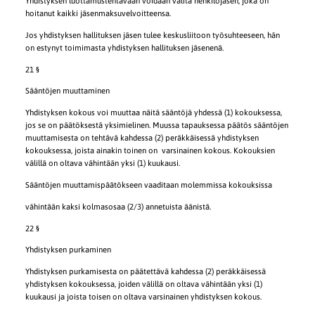
Yhdistyksen luottamustehtävään voidaan valita henkilöjäsen, joka on
hoitanut kaikki jäsenmaksuvelvoitteensa.
Jos yhdistyksen hallituksen jäsen tulee keskusliitoon työsuhteeseen, hän
on estynyt toimimasta yhdistyksen hallituksen jäsenenä.
21 §
Sääntöjen muuttaminen
Yhdistyksen kokous voi muuttaa näitä sääntöjä yhdessä (1) kokouksessa,
jos se on päätöksestä yksimielinen. Muussa tapauksessa päätös sääntöjen
muuttamisesta on tehtävä kahdessa (2) peräkkäisessä yhdistyksen
kokouksessa, joista ainakin toinen on varsinainen kokous. Kokouksien
välillä on oltava vähintään yksi (1) kuukausi.
Sääntöjen muuttamispäätökseen vaaditaan molemmissa kokouksissa
vähintään kaksi kolmasosaa (2/3) annetuista äänistä.
22 §
Yhdistyksen purkaminen
Yhdistyksen purkamisesta on päätettävä kahdessa (2) peräkkäisessä
yhdistyksen kokouksessa, joiden välillä on oltava vähintään yksi (1)
kuukausi ja joista toisen on oltava varsinainen yhdistyksen kokous.