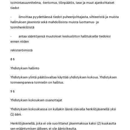
toimintasuunnitelma, -kertomus, tilinpäätös, tase ja muut ajankohtaiset
tiedot
- ilmoittaa pyydettäessä tiedot puheenjohtajasta, sihteeristä ja muista
hallituksen jäsenistä sekä mahdollisista muista luottamus- ja
toimihenkilöistä
- antaa sääntöjensä muutokset keskusliiton hallitukselle tiedoksi
ennen niiden
rekisteröimistä
8 §
Yhdistyksen hallinto
Yhdistyksen ylintä päätösvaltaa käyttää yhdistyksen kokous. Yhdistyksen
toimeenpaneva toimielin on hallitus.
9 §
Yhdistyksen kokouksen osanottajat
Yhdistyksen kokouksessa on kullakin läsnä olevalla henkilöjäsenellä yksi
(1) ääni.
Henkilöjäsenellä, joka ei ole suorittanut jäsenmaksua kaksi (2) kuukautta
sen erääntymisen jälkeen, ei ole äänioikeutta.