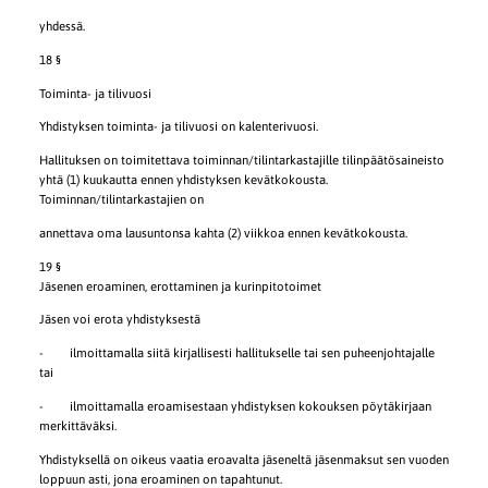
yhdessä.
18 §
Toiminta- ja tilivuosi
Yhdistyksen toiminta- ja tilivuosi on kalenterivuosi.
Hallituksen on toimitettava toiminnan/tilintarkastajille tilinpäätösaineisto
yhtä (1) kuukautta ennen yhdistyksen kevätkokousta.
Toiminnan/tilintarkastajien on
annettava oma lausuntonsa kahta (2) viikkoa ennen kevätkokousta.
19 §
Jäsenen eroaminen, erottaminen ja kurinpitotoimet
Jäsen voi erota yhdistyksestä
- ilmoittamalla siitä kirjallisesti hallitukselle tai sen puheenjohtajalle
tai
- ilmoittamalla eroamisestaan yhdistyksen kokouksen pöytäkirjaan
merkittäväksi.
Yhdistyksellä on oikeus vaatia eroavalta jäseneltä jäsenmaksut sen vuoden
loppuun asti, jona eroaminen on tapahtunut.