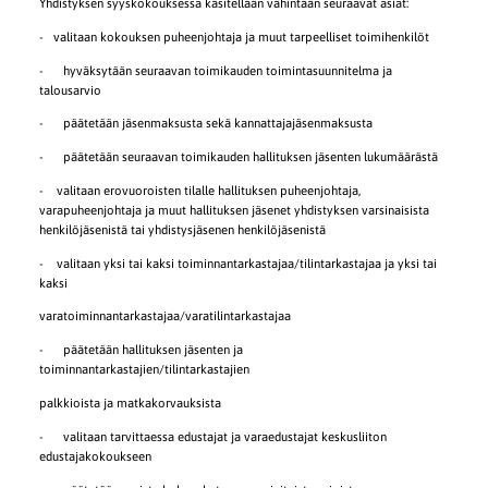
Yhdistyksen syyskokouksessa käsitellään vähintään seuraavat asiat:
- valitaan kokouksen puheenjohtaja ja muut tarpeelliset toimihenkilöt
- hyväksytään seuraavan toimikauden toimintasuunnitelma ja
talousarvio
- päätetään jäsenmaksusta sekä kannattajajäsenmaksusta
- päätetään seuraavan toimikauden hallituksen jäsenten lukumäärästä
- valitaan erovuoroisten tilalle hallituksen puheenjohtaja,
varapuheenjohtaja ja muut hallituksen jäsenet yhdistyksen varsinaisista
henkilöjäsenistä tai yhdistysjäsenen henkilöjäsenistä
- valitaan yksi tai kaksi toiminnantarkastajaa/tilintarkastajaa ja yksi tai
kaksi
varatoiminnantarkastajaa/varatilintarkastajaa
- päätetään hallituksen jäsenten ja
toiminnantarkastajien/tilintarkastajien
palkkioista ja matkakorvauksista
- valitaan tarvittaessa edustajat ja varaedustajat keskusliiton
edustajakokoukseen