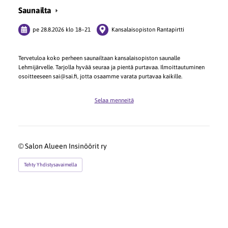
Saunailta
pe 28.8.2026
klo 18
–
21
Kansalaisopiston Rantapirtti
Tervetuloa koko perheen saunailtaan kansalaisopiston saunalle
Lehmijärvelle. Tarjolla hyvää seuraa ja pientä purtavaa. Ilmoittautuminen
osoitteeseen sai@sai.fi, jotta osaamme varata purtavaa kaikille.
Selaa menneitä
©
Salon Alueen Insinöörit ry
Tehty Yhdistysavaimella