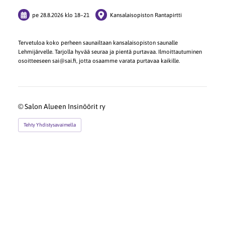
pe 28.8.2026
klo 18
–
21
Kansalaisopiston Rantapirtti
Tervetuloa koko perheen saunailtaan kansalaisopiston saunalle
Lehmijärvelle. Tarjolla hyvää seuraa ja pientä purtavaa. Ilmoittautuminen
osoitteeseen sai@sai.fi, jotta osaamme varata purtavaa kaikille.
©
Salon Alueen Insinöörit ry
Tehty Yhdistysavaimella